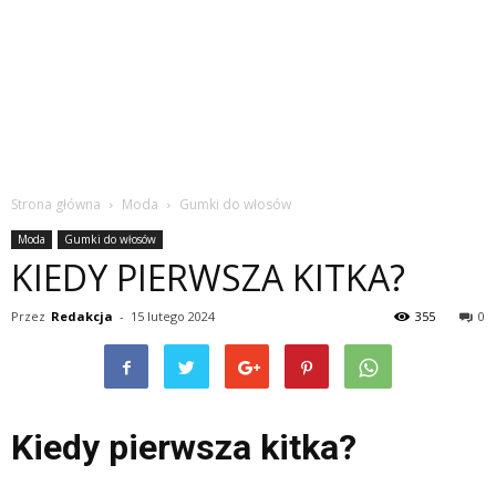
Strona główna
Moda
Gumki do włosów
Moda
Gumki do włosów
KIEDY PIERWSZA KITKA?
Przez
Redakcja
-
15 lutego 2024
355
0
Kiedy pierwsza kitka?