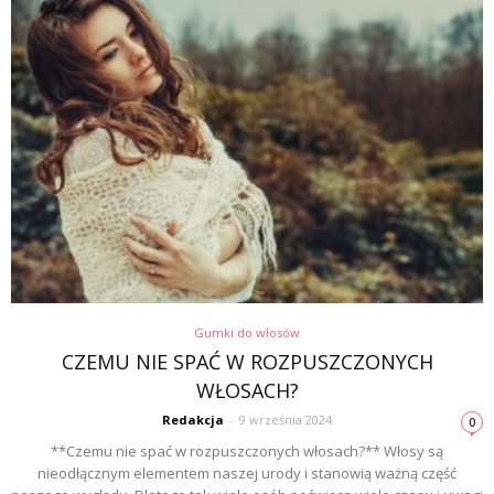
Gumki do włosów
CZEMU NIE SPAĆ W ROZPUSZCZONYCH
WŁOSACH?
Redakcja
-
9 września 2024
0
**Czemu nie spać w rozpuszczonych włosach?** Włosy są
nieodłącznym elementem naszej urody i stanowią ważną część