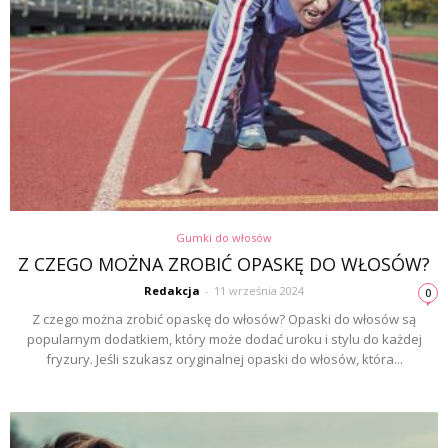
Gumki do włosów
Z CZEGO MOŻNA ZROBIĆ OPASKĘ DO WŁOSÓW?
Redakcja
-
11 września 2024
0
Z czego można zrobić opaskę do włosów? Opaski do włosów są
popularnym dodatkiem, który może dodać uroku i stylu do każdej
fryzury. Jeśli szukasz oryginalnej opaski do włosów, która...