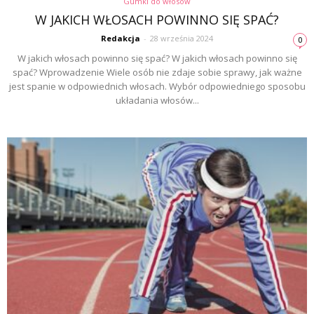
Gumki do włosów
W JAKICH WŁOSACH POWINNO SIĘ SPAĆ?
Redakcja
-
28 września 2024
0
W jakich włosach powinno się spać? W jakich włosach powinno się
spać? Wprowadzenie Wiele osób nie zdaje sobie sprawy, jak ważne
jest spanie w odpowiednich włosach. Wybór odpowiedniego sposobu
układania włosów...