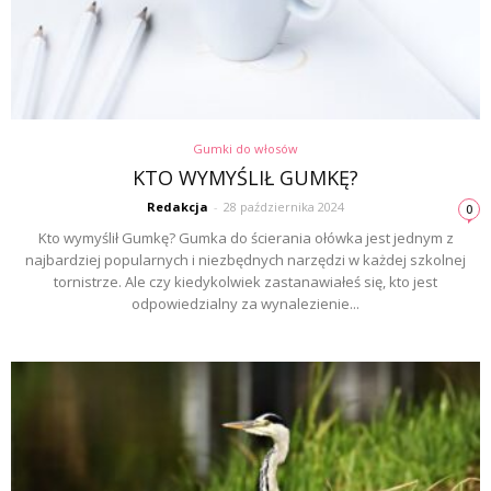
Gumki do włosów
KTO WYMYŚLIŁ GUMKĘ?
Redakcja
-
28 października 2024
0
Kto wymyślił Gumkę? Gumka do ścierania ołówka jest jednym z
najbardziej popularnych i niezbędnych narzędzi w każdej szkolnej
tornistrze. Ale czy kiedykolwiek zastanawiałeś się, kto jest
odpowiedzialny za wynalezienie...