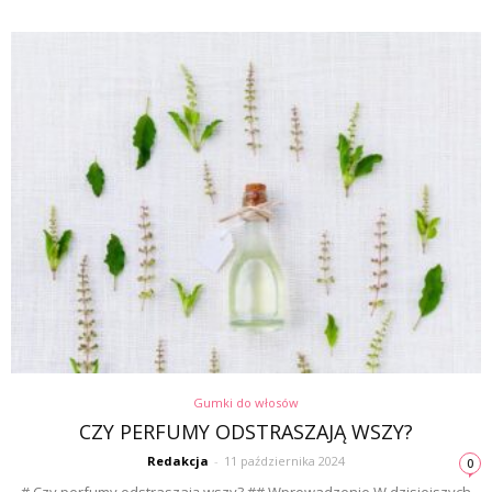
Gumki do włosów
CZY PERFUMY ODSTRASZAJĄ WSZY?
Redakcja
-
11 października 2024
0
# Czy perfumy odstraszają wszy? ## Wprowadzenie W dzisiejszych