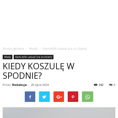
Strona główna
Moda
Kamizelki casual (na co dzień)
Moda
Kamizelki casual (na co dzień)
KIEDY KOSZULĘ W
SPODNIE?
Przez
Redakcja
-
20 lipca 2024
342
0