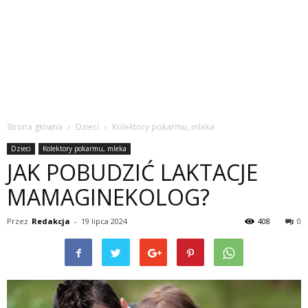
Strona główna
Dzieci
Kolektory pokarmu, mleka
Dzieci
Kolektory pokarmu, mleka
JAK POBUDZIĆ LAKTACJE
MAMAGINEKOLOG?
Przez
Redakcja
-
19 lipca 2024
408
0