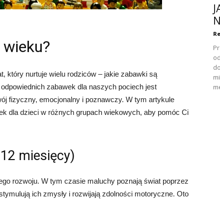
J
N
Re
 wieku?
Pr
od
do
 który nurtuje wielu rodziców – jakie zabawki są
mi
 odpowiednich zabawek dla naszych pociech jest
me
ój fizyczny, emocjonalny i poznawczy. W tym artykule
k dla dzieci w różnych grupach wiekowych, aby pomóc Ci
-12 miesięcy)
nego rozwoju. W tym czasie maluchy poznają świat poprzez
stymulują ich zmysły i rozwijają zdolności motoryczne. Oto