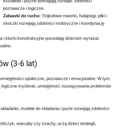
kształtów i puzzle pomagają rozwijać zdolności
poznawcze i logiczne.
Zabawki do ruchu:
Trójkołowe rowerki, hulajnogi, piłki i
skoczki rozwijają zdolności motoryczne i koordynację
ina i klocki konstrukcyjne pozwalają dzieciom wyrażać
ualne.
w (3-6 lat)
 umiejętności społeczne, poznawcze i emocjonalne. W tym
ją logiczne myślenie, umiejętność rozwiązywania problemów
kładanki, modele do składania i puzle rozwijają zdolności
hińczyk, warcaby czy szachy, uczą dzieci strategii,