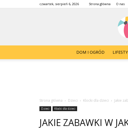
czwartek, sierpień 6, 2026
Strona główna
O nas
DOM I OGRÓD
LIFESTY
Strona główna
Dzieci
Klocki dla dzieci
Jakie za
Dzieci
Klocki dla dzieci
JAKIE ZABAWKI W JA