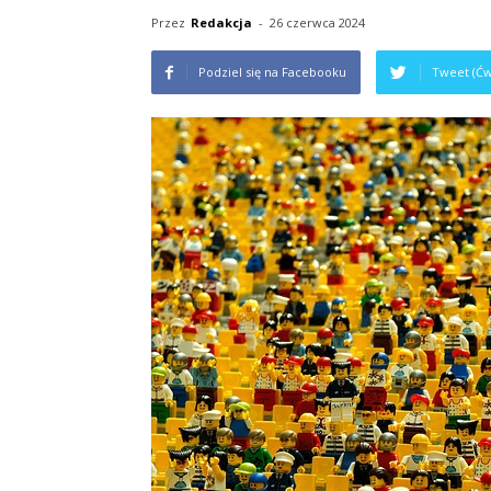
Przez
Redakcja
-
26 czerwca 2024
Podziel się na Facebooku
Tweet (Ćw