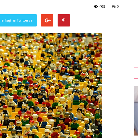
405
0
ierkaj) na Twitterze