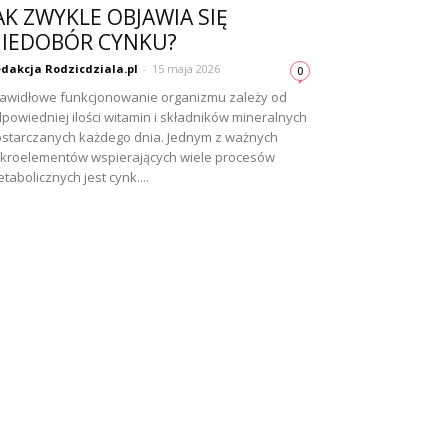
AK ZWYKLE OBJAWIA SIĘ
IEDOBÓR CYNKU?
dakcja Rodzicdziala.pl
-
15 maja 2026
0
awidłowe funkcjonowanie organizmu zależy od
powiedniej ilości witamin i składników mineralnych
starczanych każdego dnia. Jednym z ważnych
kroelementów wspierających wiele procesów
tabolicznych jest cynk....