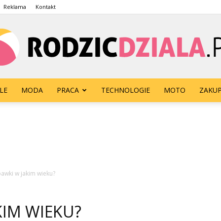
Reklama
Kontakt
LE
MODA
PRACA
TECHNOLOGIE
MOTO
ZAKU
rodzicdziala.pl
bawki w jakim wieku?
KIM WIEKU?