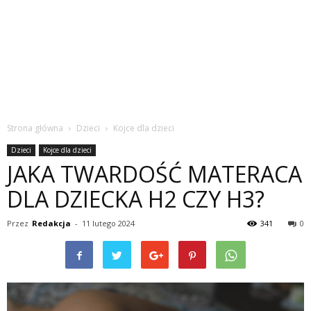
Strona główna
Dzieci
Kojce dla dzieci
Dzieci
Kojce dla dzieci
JAKA TWARDOŚĆ MATERACA
DLA DZIECKA H2 CZY H3?
Przez
Redakcja
-
11 lutego 2024
341
0