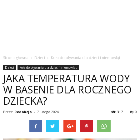
Strona główna
Dzieci
Koła do pływania dla dzieci i niemowląt
Dzieci
Koła do pływania dla dzieci i niemowląt
JAKA TEMPERATURA WODY
W BASENIE DLA ROCZNEGO
DZIECKA?
Przez
Redakcja
-
7 lutego 2024
317
0