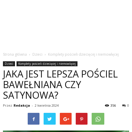
Strona główna
Dzieci
Komplety pościeli dziecięcej i niemowlęcej
Dzieci
Komplety pościeli dziecięcej i niemowlęcej
JAKA JEST LEPSZA POŚCIEL
BAWEŁNIANA CZY
SATYNOWA?
Przez
Redakcja
-
2 kwietnia 2024
356
0