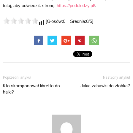
tutaj, aby odwiedzić stronę:
https://podolodzy.pl/
.
[Głosów:0 Średnia:0/5]
Poprzedni artykuł
Następny artykuł
Kto skomponował libretto do
Jakie zabawki do żłobka?
halki?