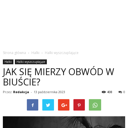
Strona główna
Halki
Halki wyszczuplające
Halki
Halki wyszczuplające
JAK SIĘ MIERZY OBWÓD W
BIUŚCIE?
Przez
Redakcja
-
13 października 2023
408
0