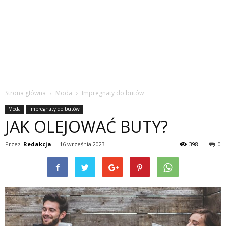
Strona główna
Moda
Impregnaty do butów
Moda
Impregnaty do butów
JAK OLEJOWAĆ BUTY?
Przez
Redakcja
-
16 września 2023
398
0