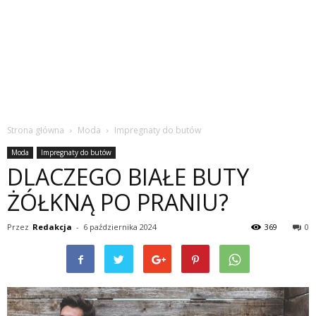
Strona główna
Moda
Impregnaty do butów
Moda
Impregnaty do butów
DLACZEGO BIAŁE BUTY
ŻÓŁKNĄ PO PRANIU?
Przez
Redakcja
-
6 października 2024
369
0