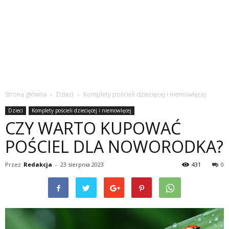
Strona główna
Dzieci
Komplety pościeli dziecięcej i niemowlęcej
Dzieci
Komplety pościeli dziecięcej i niemowlęcej
CZY WARTO KUPOWAĆ
POŚCIEL DLA NOWORODKA?
Przez
Redakcja
-
23 sierpnia 2023
431
0