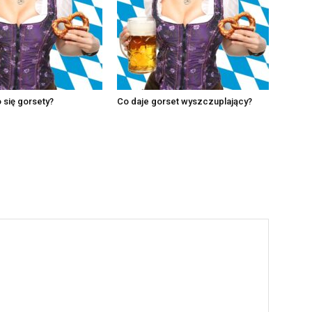
o się gorsety?
Co daje gorset wyszczuplający?