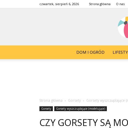
czwartek, sierpień 6, 2026
Strona główna
O nas
DOM I OGRÓD
LIFESTY
Strona główna
Gorsety
Gorsety wyszczuplające (
Gorsety
Gorsety wyszczuplające (modelujące)
CZY GORSETY SĄ M