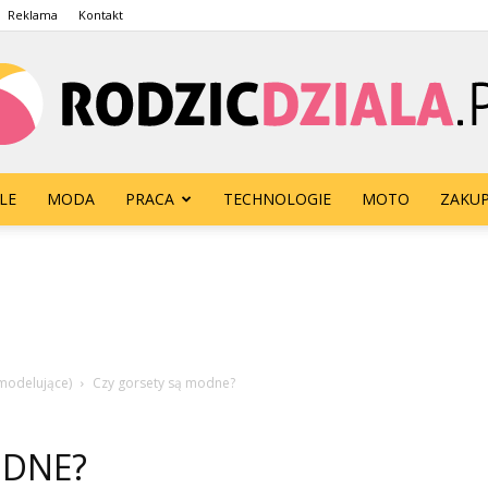
Reklama
Kontakt
LE
MODA
PRACA
TECHNOLOGIE
MOTO
ZAKU
rodzicdziala.pl
modelujące)
Czy gorsety są modne?
ODNE?