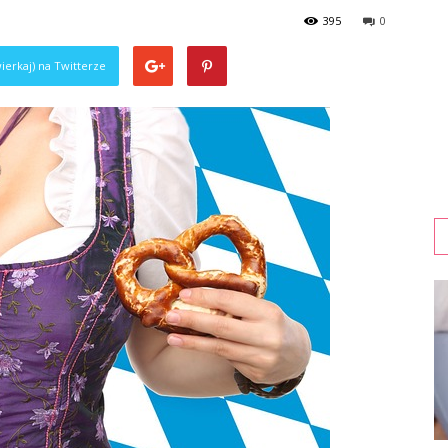
395
0
ierkaj) na Twitterze