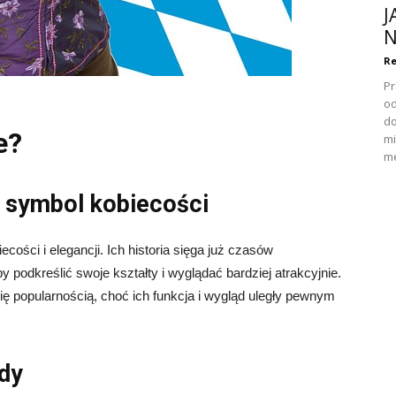
J
N
Re
Pr
od
do
e?
mi
me
 symbol kobiecości
ści i elegancji. Ich historia sięga już czasów
by podkreślić swoje kształty i wyglądać bardziej atrakcyjnie.
ię popularnością, choć ich funkcja i wygląd uległy pewnym
dy