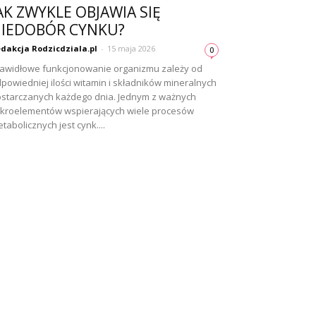
AK ZWYKLE OBJAWIA SIĘ
IEDOBÓR CYNKU?
dakcja Rodzicdziala.pl
-
15 maja 2026
0
awidłowe funkcjonowanie organizmu zależy od
powiedniej ilości witamin i składników mineralnych
starczanych każdego dnia. Jednym z ważnych
kroelementów wspierających wiele procesów
tabolicznych jest cynk....