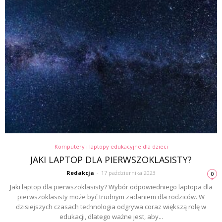
Komputery i laptopy edukacyjne dla dzieci
JAKI LAPTOP DLA PIERWSZOKLASISTY?
Redakcja
-
17 października 2023
0
Jaki laptop dla pierwszoklasisty? Wybór odpowiedniego laptopa dla
pierwszoklasisty może być trudnym zadaniem dla rodziców. W
dzisiejszych czasach technologia odgrywa coraz większą rolę w
edukacji, dlatego ważne jest, aby...