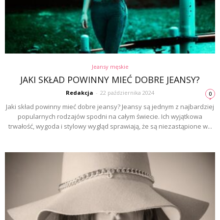
Jeansy męskie
JAKI SKŁAD POWINNY MIEĆ DOBRE JEANSY?
Redakcja
-
22 października 2024
0
Jaki skład powinny mieć dobre jeansy? Jeansy są jednym z najbardziej
popularnych rodzajów spodni na całym świecie. Ich wyjątkowa
trwałość, wygoda i stylowy wygląd sprawiają, że są niezastąpione w...