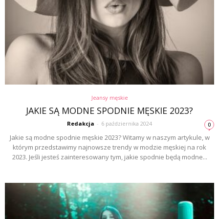
Jeansy męskie
JAKIE SĄ MODNE SPODNIE MĘSKIE 2023?
Redakcja
-
6 października 2024
0
Jakie są modne spodnie męskie 2023? Witamy w naszym artykule, w
którym przedstawimy najnowsze trendy w modzie męskiej na rok
2023. Jeśli jesteś zainteresowany tym, jakie spodnie będą modne...