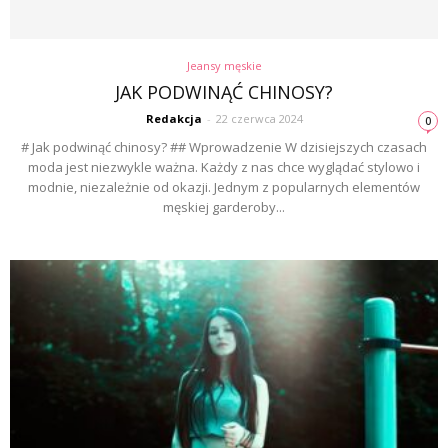
Jeansy męskie
JAK PODWINĄĆ CHINOSY?
Redakcja
-
22 czerwca 2024
0
# Jak podwinąć chinosy? ## Wprowadzenie W dzisiejszych czasach
moda jest niezwykle ważna. Każdy z nas chce wyglądać stylowo i
modnie, niezależnie od okazji. Jednym z popularnych elementów
męskiej garderoby...