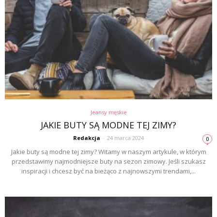
Jeansy męskie
JAKIE BUTY SĄ MODNE TEJ ZIMY?
Redakcja
-
24 marca 2024
0
Jakie buty są modne tej zimy? Witamy w naszym artykule, w którym
przedstawimy najmodniejsze buty na sezon zimowy. Jeśli szukasz
inspiracji i chcesz być na bieżąco z najnowszymi trendami,...