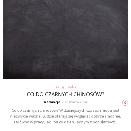
Jeansy męskie
CO DO CZARNYCH CHINOSÓW?
Redakcja
-
15 marca 2024
0
Co do czarnych chinosów? W dzisiejszych czasach moda jest
niezwykle ważna. Ludzie starają się wyglądać dobrze i modnie,
zarówno w pracy, jak i na co dzień. Jednym z popularnych...