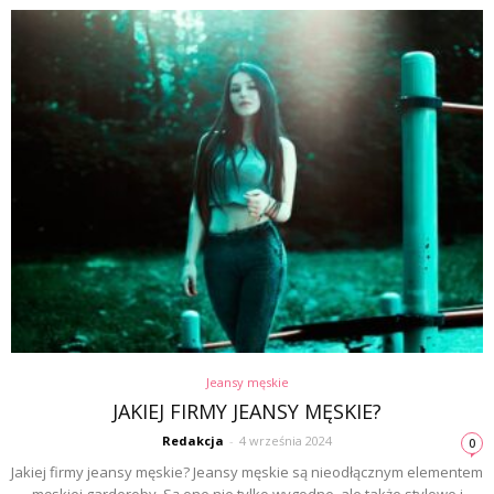
Jeansy męskie
JAKIEJ FIRMY JEANSY MĘSKIE?
Redakcja
-
4 września 2024
0
Jakiej firmy jeansy męskie? Jeansy męskie są nieodłącznym elementem
męskiej garderoby. Są one nie tylko wygodne, ale także stylowe i