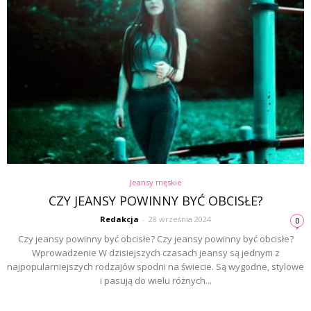
Jeansy męskie
CZY JEANSY POWINNY BYĆ OBCISŁE?
Redakcja
-
28 września 2024
0
Czy jeansy powinny być obcisłe? Czy jeansy powinny być obcisłe?
Wprowadzenie W dzisiejszych czasach jeansy są jednym z
najpopularniejszych rodzajów spodni na świecie. Są wygodne, stylowe
i pasują do wielu różnych...