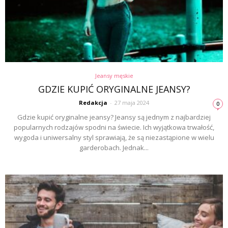
Jeansy męskie
GDZIE KUPIĆ ORYGINALNE JEANSY?
Redakcja
-
27 maja 2024
0
Gdzie kupić oryginalne jeansy? Jeansy są jednym z najbardziej
popularnych rodzajów spodni na świecie. Ich wyjątkowa trwałość,
wygoda i uniwersalny styl sprawiają, że są niezastąpione w wielu
garderobach. Jednak...