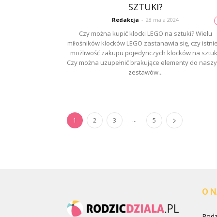
SZTUKI?
Redakcja
-
28 maja 2024
Czy można kupić klocki LEGO na sztuki? Wielu
miłośników klocków LEGO zastanawia się, czy istni
możliwość zakupu pojedynczych klocków na sztuk
Czy można uzupełnić brakujące elementy do nasz
zestawów...
...
1
2
3
5
O 
Rodzi