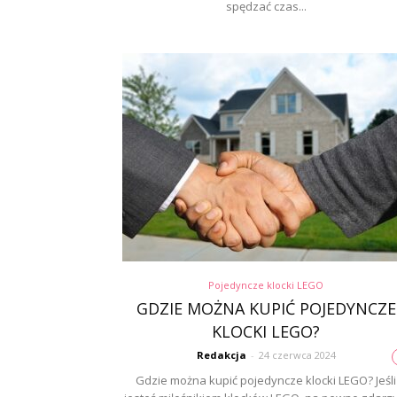
spędzać czas...
Pojedyncze klocki LEGO
GDZIE MOŻNA KUPIĆ POJEDYNCZE
KLOCKI LEGO?
Redakcja
-
24 czerwca 2024
Gdzie można kupić pojedyncze klocki LEGO? Jeśli