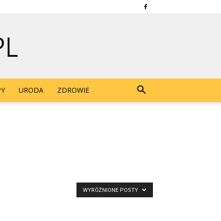
PY
URODA
ZDROWIE
WYRÓŻNIONE POSTY