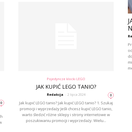
J
N
Re
Pr
od
do
mi
me
Pojedyncze klocki LEGO
JAK KUPIĆ LEGO TANIO?
Redakcja
-
2 lipca 2024
0
Jak kupić LEGO tanio? Jak kupić LEGO tanio? 1. Szukaj
0
promocji i wyprzedaży Jeśli chcesz kupić LEGO tanio,
warto śledzić różne sklepy i strony internetowe w
ch
poszukiwaniu promocji i wyprzedaży. Wielu...
w