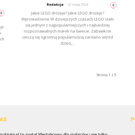
Redakcja
-
22 maja 2024
0
Jakie LEGO drożeje? Jakie LEGO drożeje?
0
Wprowadzenie W dzisiejszych czasach LEGO stało
się jednym z najpopularniejszych i najbardziej
eje
rozpoznawalnych marek na świecie. Zabawki te
i.
cieszą się ogromną popularnością zarówno wśród
ych
dzieci,...
Strona 1 z 5
NAS
P
cdziala.pl to portal lifestyle'owy dla rodziców i nie tylko.