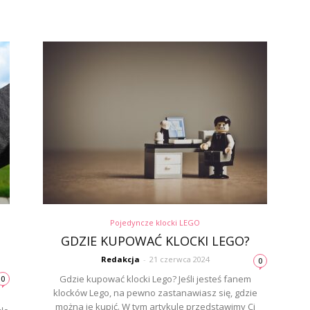
Pojedyncze klocki LEGO
GDZIE KUPOWAĆ KLOCKI LEGO?
Redakcja
-
21 czerwca 2024
0
Gdzie kupować klocki Lego? Jeśli jesteś fanem
0
klocków Lego, na pewno zastanawiasz się, gdzie
można je kupić. W tym artykule przedstawimy Ci