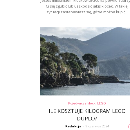
jesteś miłośnikiem klocków LEGO, na pewno zdarzy
Ci się zgubić lub uszkodzić jakiś klocek. W takiej
sytuacji zastanawiasz się, gdzie można kupić...
Pojedyncze klocki LEGO
ILE KOSZTUJE KILOGRAM LEGO
DUPLO?
Redakcja
-
9 czerwca 2024