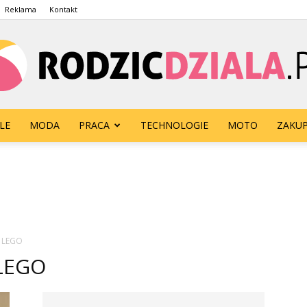
Reklama
Kontakt
LE
MODA
PRACA
TECHNOLOGIE
MOTO
ZAKU
rodzicdziala.pl
i LEGO
LEGO