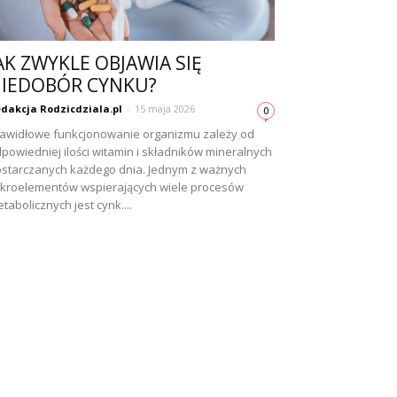
AK ZWYKLE OBJAWIA SIĘ
IEDOBÓR CYNKU?
dakcja Rodzicdziala.pl
-
15 maja 2026
0
awidłowe funkcjonowanie organizmu zależy od
powiedniej ilości witamin i składników mineralnych
starczanych każdego dnia. Jednym z ważnych
kroelementów wspierających wiele procesów
tabolicznych jest cynk....